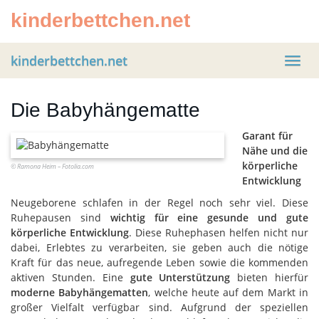
Skip
kinderbettchen.net
to
main
content
kinderbettchen.net
Toggl
navig
Die Babyhängematte
Garant für
Nähe und die
körperliche
© Ramona Heim – Fotolia.com
Entwicklung
Neugeborene schlafen in der Regel noch sehr viel. Diese
Ruhepausen sind
wichtig für eine gesunde und gute
körperliche Entwicklung
. Diese Ruhephasen helfen nicht nur
dabei, Erlebtes zu verarbeiten, sie geben auch die nötige
Kraft für das neue, aufregende Leben sowie die kommenden
aktiven Stunden. Eine
gute Unterstützung
bieten hierfür
moderne Babyhängematten
, welche heute auf dem Markt in
großer Vielfalt verfügbar sind. Aufgrund der speziellen