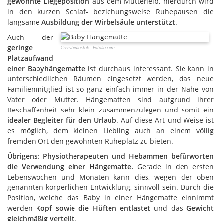
gewohnte Liegeposition
aus dem Mutterleib, hierdurch wird
in den kurzen Schlaf- beziehungsweise Ruhepausen die
langsame
Ausbildung der Wirbelsäule unterstützt
.
Auch der
geringe
© erstudiostok – Fotolia.com
Platzaufwand
einer Babyhängematte
ist durchaus interessant. Sie kann in
unterschiedlichen Räumen eingesetzt werden, das neue
Familienmitglied ist so ganz einfach immer in der Nähe von
Vater oder Mutter. Hängematten sind aufgrund ihrer
Beschaffenheit sehr klein zusammenzulegen und somit ein
idealer Begleiter für den Urlaub
. Auf diese Art und Weise ist
es möglich, dem kleinen Liebling auch an einem völlig
fremden Ort den gewohnten Ruheplatz zu bieten.
Übrigens: Physiotherapeuten und Hebammen befürworten
die Verwendung einer Hängematte.
Gerade in den ersten
Lebenswochen und Monaten kann dies, wegen der oben
genannten körperlichen Entwicklung, sinnvoll sein. Durch die
Position, welche das Baby in einer Hängematte einnimmt
werden
Kopf sowie die Hüften entlastet
und das
Gewicht
gleichmäßig verteilt
.