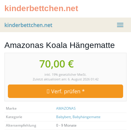
Skip
kinderbettchen.net
to
main
content
kinderbettchen.net
Toggl
navig
Amazonas Koala Hängematte
70,00 €
inkl. 19% gesetzlicher MwSt.
Zuletzt aktualisiert am: 6. August 2026 01:42
Verf. prüfen *
Marke
AMAZONAS
Kategorie
Babybett
,
Babyhängematte
Altersempfehlung
0 - 9 Monate