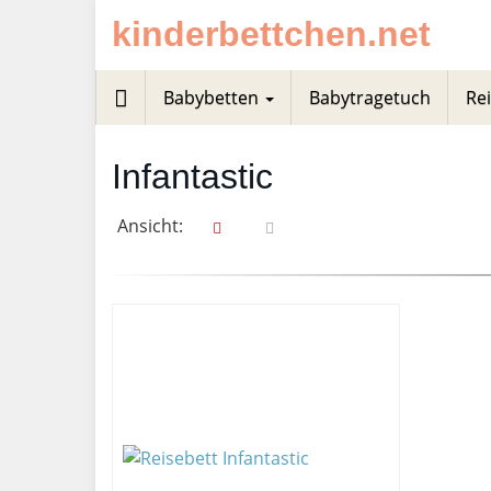
Skip
kinderbettchen.net
to
main
content
Babybetten
Babytragetuch
Re
Infantastic
Ansicht: